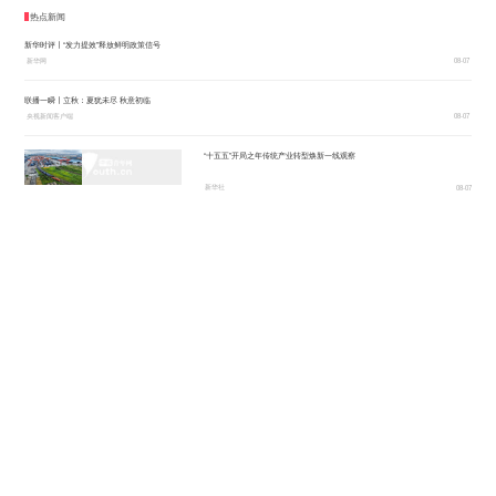
热点新闻
央广记者：许大为
新华时评丨“发力提效”释放鲜明政策信号
新华网
08-07
联播一瞬丨立秋：夏犹未尽 秋意初临
央视新闻客户端
08-07
“十五五”开局之年传统产业转型焕新一线观察
新华社
08-07
“对联邦政府缺乏信心”民调称通胀和生活成本持续困扰美民众
中国新闻网
08-06
林少彬：东南亚为何须警惕加速扩武的日本？
中国新闻网
08-06
《马尼拉时报》：全球民意出现历史性拐点
新华网客户端
08-06
守护千里安澜，聚力珠江流域水库群联合调度的水利人
中国青年网
08-06
迎洪峰 守堤坝 护民生——黑龙江防汛抗洪一线见闻
新华网