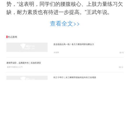
势，“这表明，同学们的腰腹核心、上肢力量练习欠
缺，耐力素质也有待进一步提高。”王武年说。
江苏大学体育教师于亚军担任此项课外长跑活
查看全文>>
动的技术指导，他把这样的校园长跑比作“放松
跑”，他也提醒大学生们在跑步时，“要保持身心放
热点新闻
松，呼吸频率相对固定，步频相对稳定，根据自己
直击迎战台风一线！各方力量协同联动聚合力
的身体状况和心肺反应及时调整跑步速度，进行有
央视网
08-10
氧运动。”
暑期早设防，远离眼外伤｜应急医课堂
健康中国微信公众号
08-10
据了解，江苏大学坚持大一新生出早操的优良
长江十年行｜从三峡精华游如何走向长江全域游
传统，已有30多年的时间。一周上一次体育课、出
湖北日报
08-10
五天早操、跑两次课外长跑，多途径结合的阳光体
育运动方式，推动学生养成运动习惯、提升身体素
在红军标语博物馆，读懂笔墨里的信仰力量
质。
新华网
08-10
该校也将循序渐进地推广课外阳光长跑活动，
浙江：向新求质，制造大省的“硬核”跃迁
光明网-《光明日报》
08-10
从2019年春季学期开始，大一学生将需要完成30次
长江十年行丨十余载奔跑，为了江豚的微笑