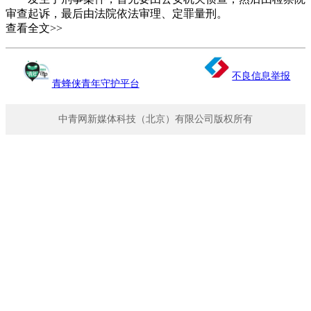
审查起诉，最后由法院依法审理、定罪量刑。
查看全文>>
按照鲁山县检察院的描述，小赵的案子移送未成年人犯罪
检察科之后，检察官倾注了不少心血——又是给双方家属做思
想工作，又是为受害者联络心理咨询师，最终通过当地调解委
不良信息举报
员会，让嫌疑人和受害者家属“自愿”签订和解协议书；同时，
青蜂侠青年守护平台
检察院启动羁押必要性审查，让小赵终得取保候审。
中青网新媒体科技（北京）有限公司版权所有
开学伊始，小赵已经回校上课了。鲁山县检察院将该案的
办理过程写成宣传稿在微博发布，标题是《鲁山一初中生一时
冲动犯错 检察官介入下双方冰释前嫌》，开头是嫌疑人家属
中秋节送锦旗的情节。
这件事很快冲上了微博热搜榜。
网友怒了：我指望检察院帮我伸张正义，结果强奸案也能
和解，能冰释？
中国目前并没有制度意义上的“刑事和解”，即在刑事诉讼
过程中，犯罪嫌疑人、被告人与被害人达成民事赔偿和解协议
后，能被免予起诉或减轻刑罚。目的是最大限度地补偿受害
人，也给予施害者重返社会的机会。新修订的刑事诉讼法，将