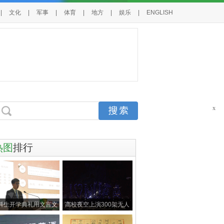
|
文化
|
军事
|
体育
|
地方
|
娱乐
|
ENGLISH
x
热图
排行
科生开学典礼用文言文
高校夜空上演300架无人
发言 写千
机灯光秀 刷