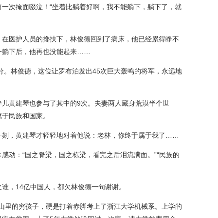
次掩面啜泣！“坐着比躺着好啊，我不能躺下，躺下了，就
在医护人员的搀扶下，林俊德回到了病床，他已经累得睁不
一躺下后，他再也没能起来……
5分。林俊德，这位让罗布泊发出45次巨大轰鸣的将军，永远地
黄建琴也参与了其中的9次。夫妻两人藏身荒漠半个世
属于民族和国家。
刻，黄建琴才轻轻地对着他说：老林，你终于属于我了……
动：“国之脊梁，国之栋梁，看完之后泪流满面。”“民族的
，14亿中国人，都欠林俊德一句谢谢。
春山里的穷孩子，硬是打着赤脚考上了浙江大学机械系。上学的