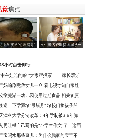
视觉
焦点
绝上学被送“心理辅导”
女生匿名资助贫困同学三
不吃冬
年 缴费系
48小时点击排行
"中午娃吃的啥""大家帮投票"……家长群渐
宝妈追剧竟救女儿一命 看电视才知自家娃
安徽芜湖一幼儿园使用过期食品 相关负责
接送上下学添堵“最堵月” 堵校门接孩子的
天津科大学分制改革：4年学制被3-6年弹
学
别再吐槽自己写的是“小学生作文”了，这届
宝宝喝水那些事儿：为什么我家的宝宝不