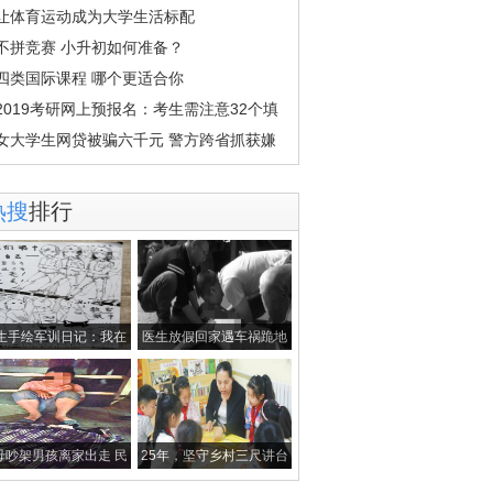
让体育运动成为大学生活标配
不拼竞赛 小升初如何准备？
四类国际课程 哪个更适合你
2019考研网上预报名：考生需注意32个填
女大学生网贷被骗六千元 警方跨省抓获嫌
热搜
排行
生手绘军训日记：我在
医生放假回家遇车祸跪地
教官眼中可
救人 遗憾
母吵架男孩离家出走 民
25年，坚守乡村三尺讲台
警调取600