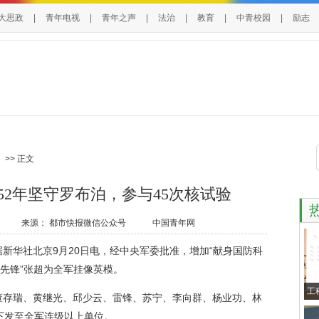
大思政
|
青年电视
|
青年之声
|
法治
|
教育
|
中青校园
|
励志
>> 正文
2年坚守罗布泊，参与45次核试验
来源：
都市快报微信公众号
中国青年网
华社北京9月20日电，经中央军委批准，增加“献身国防科
军先锋”张超为全军挂像英模。
工
存瑞、黄继光、邱少云、雷锋、苏宁、李向群、杨业功、林
下发至全军连级以上单位。