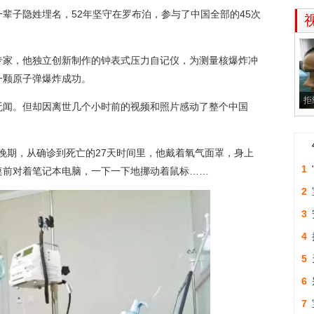
子隐姓埋名，52年坚守在罗布泊，参与了中国全部的45次
家，他独立创新制作的钟表式压力自记仪，为测量核爆炸冲
一颗原子弹爆炸成功。
拒
闻。但却因离世几个小时前的视频和照片感动了整个中国
晚期，从确诊到死亡的27天时间里，他戴着氧气面罩，身上
1
桌前对着笔记本电脑，一下一下地挪动着鼠标……
渐
2
是
3
人
4
5
性
6
7