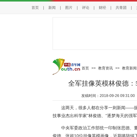
首页
|
新闻
|
图片
|
评论
|
财经
|
共青团
|
首页
>>
教育资讯
>>
教育新闻
全军挂像英模林俊德：5
发稿时间：
2018-09-26 09:31:00
这两天，很多人都在分享一则新闻——据新
技事业杰出科学家”林俊德、“逐梦海天的强
中央军委政治工作部统一印制张思德、董
俊德、张超10位挂像英模画像，近期将陆续