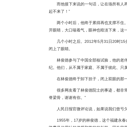
而他接下来说的一句话，让在场所有人再一
起不来了！”
两个小时后，他终于累得再也支撑不住。
开眼睛，大口喘着气，眼神也暗淡下来，这
几个小时之后。2012年5月31日20时1
闭上了眼睛。
林俊德参与了中国全部核试验，他的老伴儿
纪。他们，从不属于家庭、不属于彼此、只
在林俊德终于卸下担子，闭上双眼的那一
很多网友看了林俊德院士的事迹，都非常感
脊梁骨，谢谢有你。”
人民日报官微评论说，如果说我们曾亏欠谁
1955年，17岁的林俊德，这个福建永