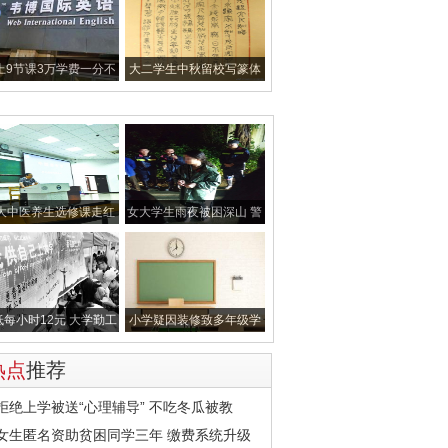
上9节课3万学费一分不
大二学生中秋留校写篆体
退，韦博英
家书：用传
大中医养生选修课走红
女大学生雨夜被困深山 警
听课理工
方苦战7小
低每小时12元 大学勤工
小学疑因装修致多年级学
助学为何
生流鼻血
热点
推荐
拒绝上学被送“心理辅导” 不吃冬瓜被教
女生匿名资助贫困同学三年 缴费系统升级