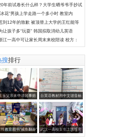
20年前试卷长什么样？大学生晒爷爷手抄试
“冰花”男孩上学走路一个多小时 教室内
迟到12年的致歉 被顶替上大学的王红能等
为让孩子多“玩耍” 韩国拟取消幼儿英语
浙江一高中可让家长周末来校陪读 校方：
热搜
排行
玉玉父亲未申请民事赔
台英语教材用中文谐音标
偿：不能拿
发音 网友
童性教育图书“咸鱼翻身”
武汉一高校女生上演维密
秀 浴巾当