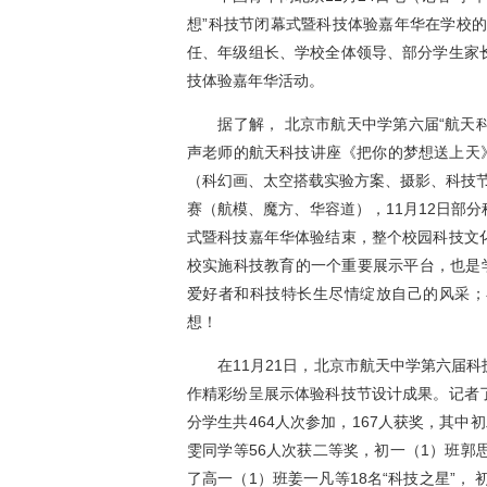
想”科技节闭幕式暨科技体验嘉年华在学校
任、年级组长、学校全体领导、部分学生家
技体验嘉年华活动。
据了解， 北京市航天中学第六届“航天科
声老师的航天科技讲座《把你的梦想送上天》
（科幻画、太空搭载实验方案、摄影、科技节
赛（航模、魔方、华容道），11月12日部
式暨科技嘉年华体验结束，整个校园科技文
校实施科技教育的一个重要展示平台，也是
爱好者和科技特长生尽情绽放自己的风采；
想！
在11月21日，北京市航天中学第六届科
作精彩纷呈展示体验科技节设计成果。记者
分学生共464人次参加，167人获奖，其中
雯同学等56人次获二等奖，初一（1）班郭
了高一（1）班姜一凡等18名“科技之星”， 