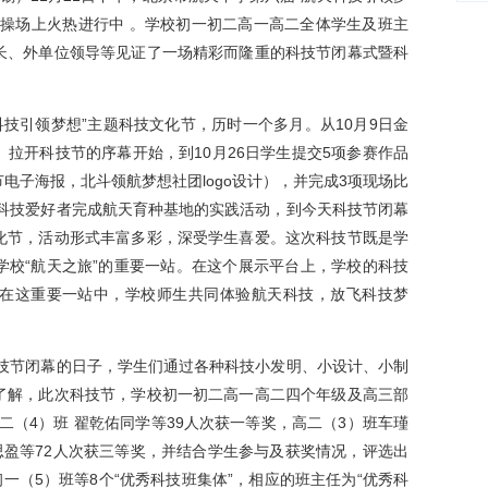
之
的操场上火热进行中 。学校初一初二高一高二全体学生及班主
长、外单位领导等见证了一场精彩而隆重的科技节闭幕式暨科
技引领梦想”主题科技文化节，历时一个多月。从10月9日金
拉开科技节的序幕开始，到10月26日学生提交5项参赛作品
电子海报，北斗领航梦想社团logo设计），并完成3项现场比
分科技爱好者完成航天育种基地的实践活动，到今天科技节闭幕
化节，活动形式丰富多彩，深受学生喜爱。这次科技节既是学
学校“航天之旅”的重要一站。在这个展示平台上，学校的科技
在这重要一站中，学校师生共同体验航天科技，放飞科技梦
技节闭幕的日子，学生们通过各种科技小发明、小设计、小制
了解，此次科技节，学校初一初二高一高二四个年级及高三部
初二（4）班 翟乾佑同学等39人次获一等奖，高二（3）班车瑾
思盈等72人次获三等奖，并结合学生参与及获奖情况，评选出
初一（5）班等8个“优秀科技班集体”，相应的班主任为“优秀科