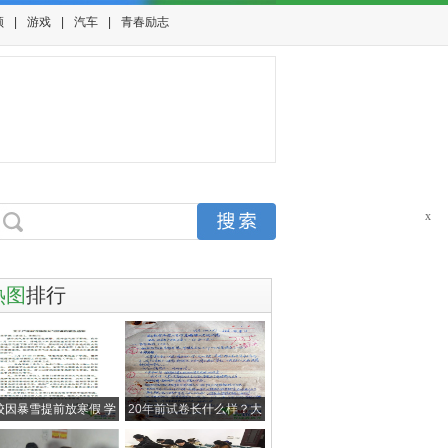
频
|
游戏
|
汽车
|
青春励志
x
热图
排行
校因暴雪提前放寒假 学
20年前试卷长什么样？大
生：终于
学生晒爷爷