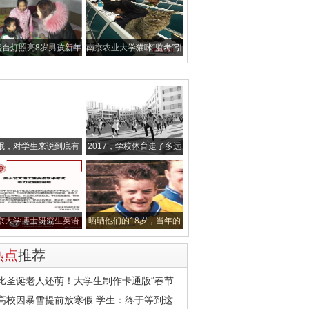
盏台灯照亮8岁男孩新年
南京农业大学猫咪“监考”引
愿望
围观
眠，对学生来说到底有
2017，学校体育走了多远
多重要？
京大学博士研究生英语
晒晒他们的18岁，当年的
水平考试出
TA惊到你了
热点
推荐
比圣诞老人还萌！大学生制作卡通版“春节
高校因暴雪提前放寒假 学生：终于等到这