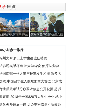
视觉
焦点
质量教师从何而来 芬兰
笑对病魔 "00后"抗癌女孩
要求教师
病中录下2
48小时点击排行
福州为18岁以上学生建诚信档案
培养现实版柯南 韩大学将设“侦探法务学”
法国南部一列火车与校车发生相撞 致多名
加媒:中国留学生人数居加拿大首位 北京成
考生质疑考试分数要求信息公开被拒 起诉
教育部:2018年全国820万大学生毕业 就业
退休教师最后一课 身染重疾依然不负教师