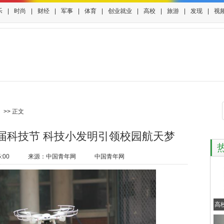
乐
|
时尚
|
财经
|
军事
|
体育
|
创业就业
|
高校
|
旅游
|
发现
|
视
>> 正文
届科技节 科技小发明引领校园航天梦
5:00
来源：
中国青年网
中国青年网
高