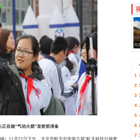
高
1
2
3
学
4
最
5
考
6
生正在做“气动火箭”发射前准备
形
7
锡）11月21日下午，北京市航天中学第六届“航天科技引领梦