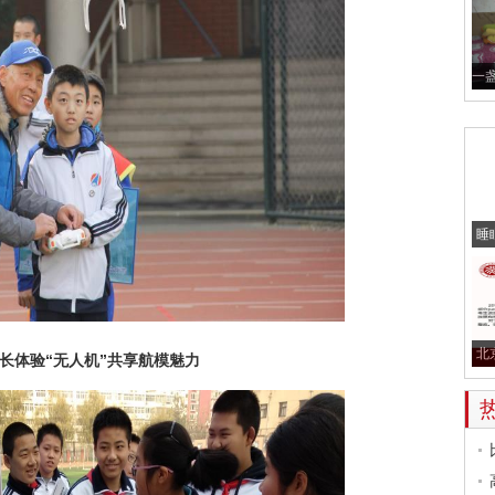
一
睡
北
长体验“无人机”共享航模魅力