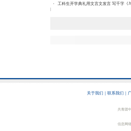
工科生开学典礼用文言文发言 写千字《与诸
关于我们
｜
联系我们
｜
共青团
信息网络