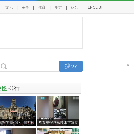
|
文化
|
军事
|
体育
|
地方
|
娱乐
|
ENGLISH
x
热图
排行
城留学需小心！警方侦
网友举报燕京理工学院食
破非法团伙
堂用脚清理