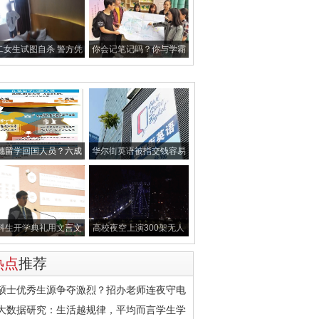
二女生试图自杀 警方凭
你会记笔记吗？你与学霸
网约车订
的距离，可
穗留学回国人员？六成
华尔街英语被指交钱容易
月薪低于八
退款难 甚
科生开学典礼用文言文
高校夜空上演300架无人
发言 写千
机灯光秀 刷
热点
推荐
硕士优秀生源争夺激烈？招办老师连夜守电
大数据研究：生活越规律，平均而言学生学