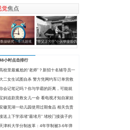
视觉
焦点
大数据研究：生活越规
“带父上大学”小伙毕业后仍
律，平均而言
带父工
48小时点击排行
高校里最尴尬的“老师”？新招十名辅导员一
大二女生试图自杀 警方凭网约车订单营救
你会记笔记吗？你与学霸的距离，可能就
本
宝妈追剧竟救女儿一命 看电视才知自家娃
安徽芜湖一幼儿园使用过期食品 相关负责
接送上下学添堵“最堵月” 堵校门接孩子的
天津科大学分制改革：4年学制被3-6年弹