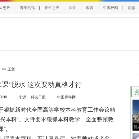
大思政
|
青年电视
|
青年之声
|
法治
|
教育
|
中青校园
|
励志
>> 正文
水课”脱水 这次要动真格才行
3:00
来源：
科技日报
中国青年网
狠抓新时代全国高等学校本科教育工作会议精
振兴本科”。文件要求狠抓本科教学，全面整顿教
曼
课”。
课照本宣科、不认真备课，对着教材或者念