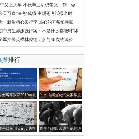
“带父上大学”小伙毕业后仍带父工作：做
今天可查“法考”成绩 主观题考试报名时
大一新生粗心丢行李 热心的哥帮忙寻回
初中男生涉嫌强奸案：不是什么都能叫“冰
全军挂像英模林俊德：参与45次核试验
热搜
排行
晤士高等教育2019年世
"中午娃吃的啥""大家帮投
界大学排名
票"……家
生手绘军训日记：我在
医生放假回家遇车祸跪地
教官眼中可
救人 遗憾