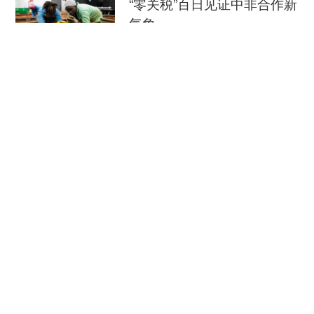
“零关税”百日见证中非合作新
气象
新华社
08-08
外媒：外贸强劲增长凸显中
国经济韧性
总台环球资讯广播
08-08
消费新图景｜跨界融合拉长
夏日经济消费链条
新华社
08-08
瞭望·治国理政纪事｜打造世界级海洋港口群
《瞭望》
08-08