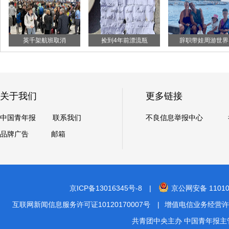
英千架航班取消
捡到4年前漂流瓶
辞职带娃周游世界
关于我们
更多链接
中国青年报
联系我们
不良信息举报中心
品牌广告
邮箱
京ICP备13016345号-8
|
京公网安备 11010
互联网新闻信息服务许可证10120170007号
|
增值电信业务经营许可证A2
共青团中央主办 中国青年报主