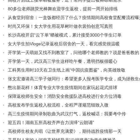
高校开启线上接单晒被服务，近千名同学提出被褥晾晒需求
80多位老师跳荧光棒舞欢迎学生返校，提前一周开始排练
从食堂到宿舍：一盒饭都经历了什么？疫情期间高校食堂配餐流程曝
时尚又环保！女大学生用花草树叶做衣裳拍创意写真照
长沙高校开启“云下单”晒被模式，累计接受3000个学生订单
女大学生拍Vloge记录返校后宿舍的一天，看完感觉很温暖
开学第一天萌娃又找不到教室了，问他哪个老师教的？说是爸爸教的
开学第一天，武汉高三学生这样吃午餐，透明挡板很暖心
工科男生用时10天在卫生纸上画“中国抗疫图鉴”，向英雄致敬
张文宏邀请高三学子做同行：希望更多人报考医学专业，成为拯救生
憋出新花样！体育专业大学生疫情期间在家玩起花式排球
保障返校师生安全！消防安全救援队进高校进行全方位消毒
高校发布学生返校入校流程，全程严谨规范细致入微
高三生疫情期间录制歌曲为武汉打气，返校喊话：我要考中传
迎五四！湖南五所高校齐声合力演绎“云朗诵”
高校师生校友共唱《让世界充满爱》，期待战胜疫情那一天