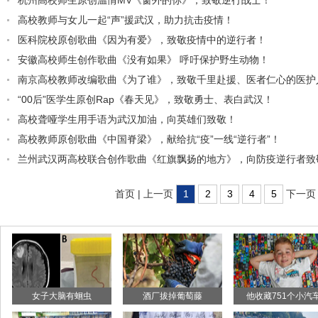
杭州高校师生原创温情MV《窗外的你》，致敬逆行战士！
高校教师与女儿一起“声”援武汉，助力抗击疫情！
医科院校原创歌曲《因为有爱》，致敬疫情中的逆行者！
安徽高校师生创作歌曲《没有如果》 呼吁保护野生动物！
南京高校教师改编歌曲《为了谁》，致敬千里赴援、医者仁心的医护
“00后”医学生原创Rap《春天见》，致敬勇士、表白武汉！
高校聋哑学生用手语为武汉加油，向英雄们致敬！
高校教师原创歌曲《中国脊梁》，献给抗“疫”一线“逆行者”！
兰州武汉两高校联合创作歌曲《红旗飘扬的地方》，向防疫逆行者致
首页 | 上一页
1
2
3
4
5
下一页
女子大脑有蛔虫
酒厂拔掉葡萄藤
他收藏751个小汽