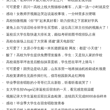
实力宠！老师cos卡通人物为学生过六一 将校园变成乐园
可可爱爱！四川一高校上线大熊猫移动餐车，八菜一汤一小时就卖空
感动！女教师开视频边哭边说返校事项，一分钟里多次哽咽
高校拍微视频《你“学”起来真好看》助力疫情之下居家好学风
避免上自习说话给全班学生买雪糕，这位高三班主任拍的视频火了！
返校后大学生取快递大排长龙，颇似考研前图书馆排队占座
高校在操场上拉起了大荧幕 搭建“露天电影院”
太可爱了！太原小学生戴一米长翅膀返校 网友：都是“小天使”！
酸了！高校为学生提供免费理发服务，学生：又是别人家的学校
高校扇形草坪改造后酷似抹茶蛋糕，学生想在草坪上骑马！
可可爱爱！因旁边是幼儿园，山东东营一地将抽油机粉刷成长颈鹿
高校复课师生见面作揖行礼，倡导校园新风走红网络
毕业季宿舍唱歌的小哥哥们又出新歌，听着听着就哭了！
女大学生拍Vloge记录返校后宿舍的一天，看完感觉很温暖
视频记录大学生返校后双抗采血检测，连续四天完成8000余份样本
感动！毕业季大学生在宿舍唱歌致青春