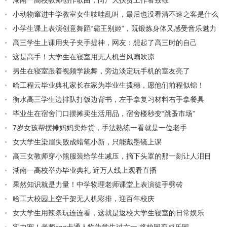
湖南一高校教师创作歌曲，向广大扶贫工作者致敬
小动物窜进中学教室女生吱哇乱叫，最后也没看清不速之客是什么
小学生课上表演创意舞蹈“霸王别姬”，既锻炼身体又感受音乐魅力
高三学生上课用夹子夹手提神，网友：想起了高三时的自己
这是高手！大学生在寝室用无人机当风扇吹凉
男生在寝室跟着视频学跳舞，旁边淡定玩手机的室友亮了
哈工程云毕业典礼家长在家为毕业生拨穗，愿他们前程似锦！
衡水高三学生边排队打饭边背书，左手拿复习材料右手拿餐具
毕业生在宿舍门口摆摊卖生活用品，宿舍楼秒变“跳蚤市场”
7岁女孩帮摆摊妈妈卖炸货，手法熟练一看就是一位老手
女大学生染眉失败成蜡笔小新，只能戴墨镜上课
高三女教师穿小熊服装给学生减压，摘下头罩的那一刻让人泪目
湖南一高校举办毕业典礼 近万人线上观看直播
果然知识就是力量！中学物理老师课堂上表演徒手劈砖
哈工大校园上空千架无人机彩排，迎百年校庆
女大学生用辣条玩连连看，这就是返校大学生寝室的日常娱乐