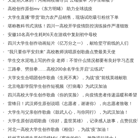
又是别人家的！河南高校辅导员“云端接单”为学生晒被子
高校创作原创mv《东方明晞》 助力全球战疫
大学生直播“带货”助力农产品销售，现场试吃吸引粉丝下单
堪称教科书式演练！四川一高校开学疫情防控演练操作严谨细致
安徽10名高中生耗时6天在游戏中复刻初中母校
四川大学生创作动画短片《亿万分之一》，献给坚守前线的人们
“我只要你平安归来” 高校教师演唱原创歌曲点赞最美天使
学生交水泥地上写的作业 老师：不管什么情况都要有良好学习态度
三路拳、劈挂拳……高校200余名学生开启“云练武”
大学女生合唱团创作歌曲《生死不离》，为战“疫”前线英雄献歌
北京电影学院学生创作短视频《打病毒》为武汉加油
四川高校大学生创作歌曲《你的笑脸》，向疫情患者传递温暖和希望
雷锋日！武汉师生原创说唱《志愿者，谢谢你》，向志愿者致敬！
大学生与父亲创作歌曲《鼓武人心，与你同行》，为武汉加油！
大学生原创说唱歌曲《你好，盖世英雄》，记录感人故事，点赞抗疫
河北一高校大学生创作歌曲《相信》，为战“疫”加油！