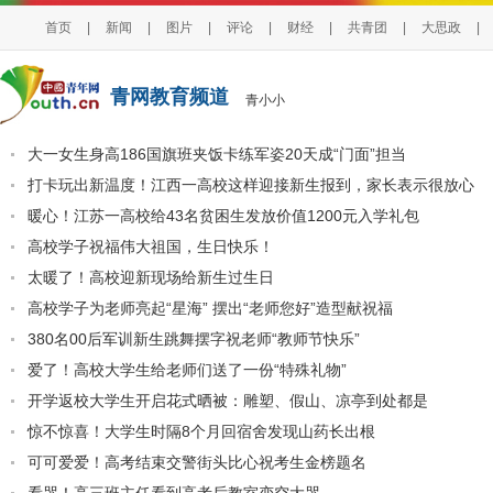
首页
|
新闻
|
图片
|
评论
|
财经
|
共青团
|
大思政
|
青网教育频道
青小小
大一女生身高186国旗班夹饭卡练军姿20天成“门面”担当
打卡玩出新温度！江西一高校这样迎接新生报到，家长表示很放心
暖心！江苏一高校给43名贫困生发放价值1200元入学礼包
高校学子祝福伟大祖国，生日快乐！
太暖了！高校迎新现场给新生过生日
高校学子为老师亮起“星海” 摆出“老师您好”造型献祝福
380名00后军训新生跳舞摆字祝老师“教师节快乐”
爱了！高校大学生给老师们送了一份“特殊礼物”
开学返校大学生开启花式晒被：雕塑、假山、凉亭到处都是
惊不惊喜！大学生时隔8个月回宿舍发现山药长出根
可可爱爱！高考结束交警街头比心祝考生金榜题名