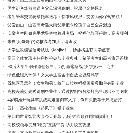
看哭！高三班主任看到高考后教室变空大哭
男生进考场前向送考父母深深鞠躬，祝愿他金榜题名
考生晕车交警骑摩托车送考：你乘风破浪，交警为你保驾护航！
父爱如山！山西高考遇大雨父亲把伞给孩子自己全身湿透
安徽考生刚做完手术警察抬着进考场，祝福他旗开得胜，高考顺利
来自“兵哥哥”的硬核高考加油，请查收！
大学生改编诚信考试版《Mojito》，妙趣横生获同学点赞
高三全体女班主任穿旗袍参加毕业典礼，希望考生们高考旗开得胜！
90后大学生创作原创歌曲，为打赢这场战“疫”贡献一己之力
绿色低碳又环保！女大学生宿舍阳台放垃圾袋风筝
既惊喜又意外！女生和男友校门口拉横幅祝闺蜜母胎单身到毕业
高校表演灯光秀送别毕业生，通过控制宿舍楼灯光呈现出不同图案
4岁萌娃开玩具车挑战高难度倒车入库，倒库失败等于鸡飞蛋打
四川一高校改编《起风了》赠毕业生
第四届世界智能大会今天开幕，3分钟回顾往届精彩瞬间！
高校校领导变身“吃货”直播带货 助力脱贫攻坚