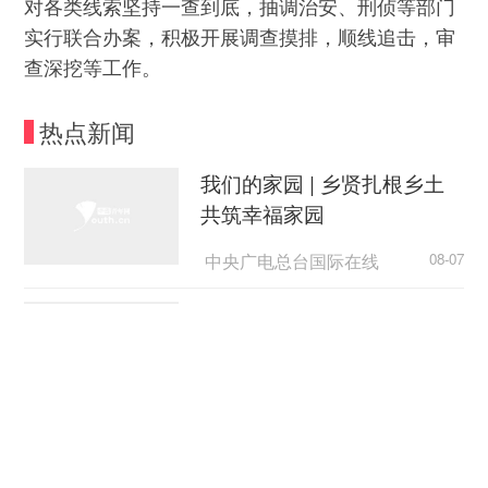
对各类线索坚持一查到底，抽调治安、刑侦等部门
实行联合办案，积极开展调查摸排，顺线追击，审
查深挖等工作。
热点新闻
我们的家园 | 乡贤扎根乡土
共筑幸福家园
中央广电总台国际在线
08-07
外国游客从观众变玩家
中国新闻网
08-07
日本广岛民众举行游行 反对
政府危险行径