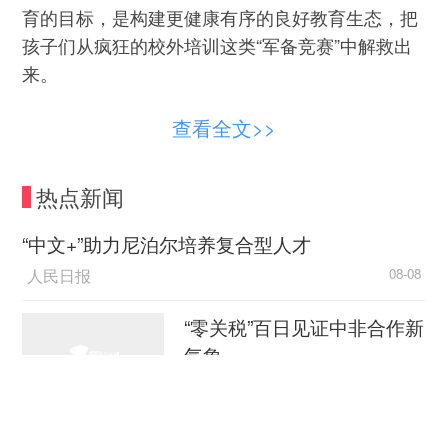
育的目标，是构建更健康有序的良好教育生态，把
孩子们从疯狂的校外培训这类“军备竞赛”中解救出
来。
在期盼学生成才这一点上，政府部门和广大家
查看全文>>
长的目标是一致的，所不同的是，家长习惯从自身
利益出发看问题——如何让自家孩子成才，而政府
热点新闻
部门需要站在全局视角——如何让优秀人才大量涌
现，打造更加美好、人民更加满意的教育生态。
“中文+”助力尼泊尔培养复合型人才
人民日报
08-08
在治理教育生态方面，不少地方把治理范围延
伸到了校内。近日，江苏省教育厅就“规范中小学办
“零关税”百日见证中非合作新
学行为”的十条红线作出详细解读，其中包括：学校
气象
不得以社会培训机构组织的各类考试结果或以各类
竞赛证书、考级证明等作为入学依据；严禁学校超
新华社
08-08
课程标准、超进度教学或考试；严禁频繁组织各类