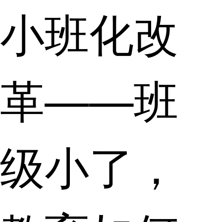
小班化改
革——班
级小了，