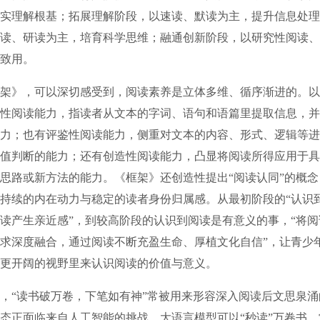
实理解根基；拓展理解阶段，以速读、默读为主，提升信息处理
读、研读为主，培育科学思维；融通创新阶段，以研究性阅读、
致用。
》，可以深切感受到，阅读素养是立体多维、循序渐进的。以
性阅读能力，指读者从文本的字词、语句和语篇里提取信息，并
力；也有评鉴性阅读能力，侧重对文本的内容、形式、逻辑等进
值判断的能力；还有创造性阅读能力，凸显将阅读所得应用于具
思路或新方法的能力。《框架》还创造性提出“阅读认同”的概
持续的内在动力与稳定的读者身份归属感。从最初阶段的“认识
读产生亲近感”，到较高阶段的认识到阅读是有意义的事，“将
求深度融合，通过阅读不断充盈生命、厚植文化自信”，让青少
更开阔的视野里来认识阅读的价值与意义。
“读书破万卷，下笔如有神”常被用来形容深入阅读后文思泉涌
态正面临来自人工智能的挑战。大语言模型可以“秒读”万卷书