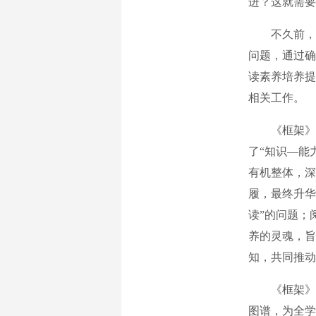
进？这就需要
不久前，教
问题，通过确
读素养培养提
相关工作。
《框架》紧
了“知识—能
有机整体，深
履，最终升华
读”的问题；
养的灵魂，旨
知，共同推动
《框架》将
图谱，为全学