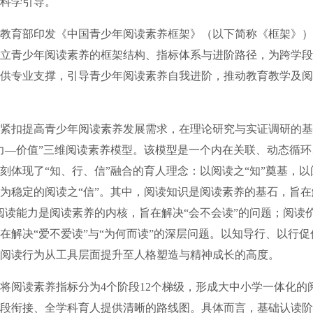
科学引导。
育部印发《中国青少年阅读素养框架》（以下简称《框架》）
立青少年阅读素养的框架结构、指标体系与进阶路径，为跨学段
供专业支撑，引导青少年阅读素养自我进阶，推动教育教学及阅
扣提高青少年阅读素养发展需求，在理论研究与实证调研的基
力—价值”三维阅读素养模型。该模型是一个内在关联、动态循
刻体现了“知、行、信”融合的育人理念：以阅读之“知”奠基，以
为稳定的阅读之“信”。其中，阅读知识是阅读素养的基石，旨在
阅读能力是阅读素养的内核，旨在解决“会不会读”的问题；阅读
在解决“爱不爱读”与“为何而读”的深层问题。以知导行、以行
阅读行为从工具层面提升至人格塑造与精神成长的高度。
阅读素养指标分为4个阶段12个梯级，形成大中小学一体化的
段衔接、全学科育人提供清晰的路线图。具体而言，基础认读阶