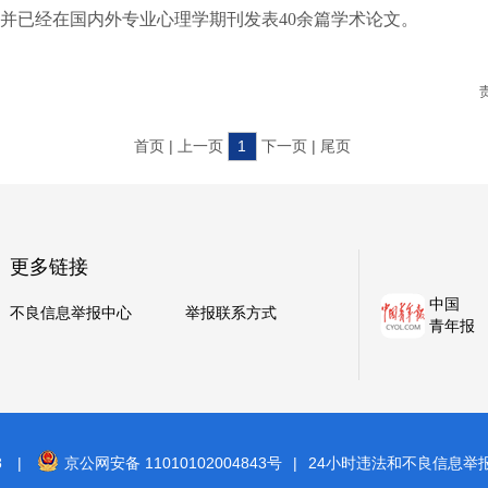
并已经在国内外专业心理学期刊发表40余篇学术论文。
首页 | 上一页
1
下一页 | 尾页
更多链接
中国
不良信息举报中心
举报联系方式
青年报
8
|
京公网安备 11010102004843号
|
24小时违法和不良信息举报电话