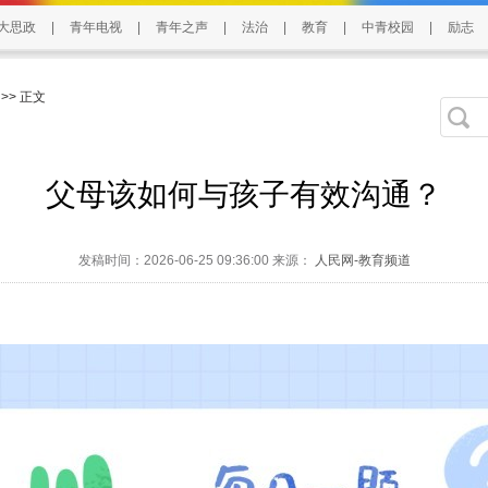
大思政
|
青年电视
|
青年之声
|
法治
|
教育
|
中青校园
|
励志
>> 正文
父母该如何与孩子有效沟通？
发稿时间：2026-06-25 09:36:00 来源：
人民网-教育频道