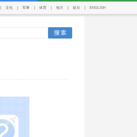
|
文化
|
军事
|
体育
|
地方
|
娱乐
|
ENGLISH