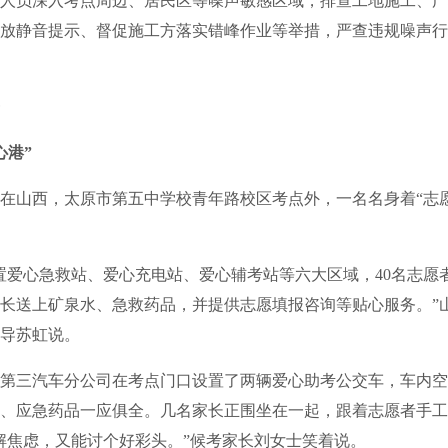
人员深入考点周边、居民区等噪声敏感区域，排查工地施工、广
放静音提示、督促施工方落实错峰作业等举措，严查违规噪声行
心港”
山西，太原市第五中学校青年路校区考点外，一名名身着“志愿
爱心急救站、爱心充电站、爱心辅考站等六大区域，40名志愿
长送上矿泉水、急救药品，并提供志愿填报咨询等贴心服务。”山西
导苏虹说。
三汽车分公司在考点门口设置了两辆爱心助考公交车，车内空
、应急药品一应俱全。几名家长正围坐在一起，跟着志愿者手工
解焦虑，又能讨个好彩头。”候考家长刘女士笑着说。