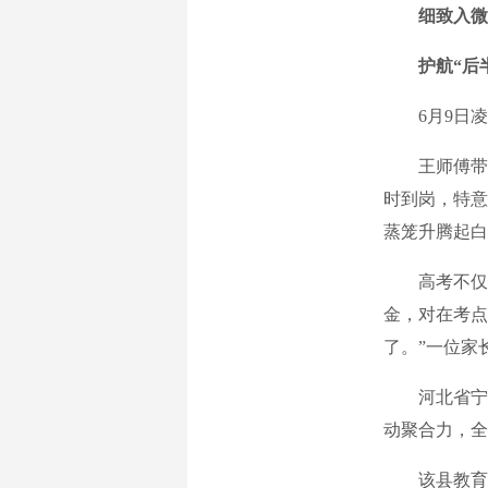
细致入微
护航“后
6月9日凌
王师傅带领
时到岗，特意
蒸笼升腾起白
高考不仅是
金，对在考点
了。”一位家
河北省宁晋县
动聚合力，全
该县教育局