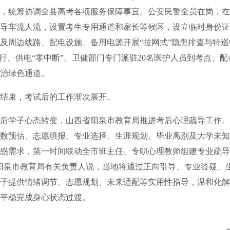
，统筹协调全县高考各项服务保障事宜。公安民警全员在岗，在
导车流人流，设置考生专用通道和家长等候区，设立临时身份证
及周边线路、配电设施、备用电源开展“拉网式”隐患排查与特
运行、供电“零中断”。卫健部门专门派驻20名医护人员到考点、
治绿色通道。
束，考试后的工作渐次展开。
学子心态转变，山西省阳泉市教育局推进考后心理疏导工作。
数预估、志愿填报、专业选择、生涯规划、毕业离别及大学未知
惑需求，第一时间联动全市班主任、专职心理教师组建专业疏导
阳泉市教育局有关负责人说，当地将通过正向引导、专业答疑、
子提供情绪调节、志愿规划、未来适配等实用性指导，温和化解
平稳完成身心状态过渡。