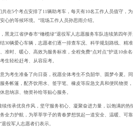
在5个考点安排了11辆助考车，每天有10名工作人员值守，
安心的等候环境。”现场工作人员孙思雨介绍。
黑龙江省伊春市“橄榄绿”退役军人志愿服务车队连续第四年开
结30辆爱心车辆，志愿者们逐一排查车况、科学规划路线、精
、准时、暖心、高效为服务标准，全程免费“点对点”护送10余
考生轻松赶考、从容应考。
为考生准备了向日葵，祝愿全体考生不负韶华、圆梦今夏。同
服务帐篷，配齐饮用水、签字笔、橡皮等应急文具和便民物资，
休息纳凉、物资补给等贴心服务。
续传承优良作风，坚守服务初心、凝聚奋进力量，以饱满的热
务全力护航，为莘莘学子的青春梦想筑起一道安全、温暖、可靠
绿”退役军人志愿者们表示。