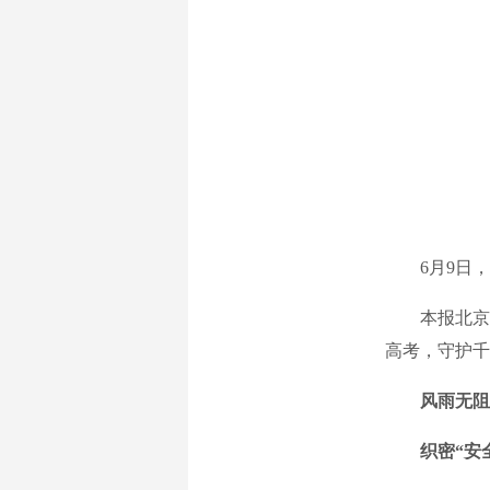
6月9日，
本报北京6
高考，守护千
风雨无阻
织密“安