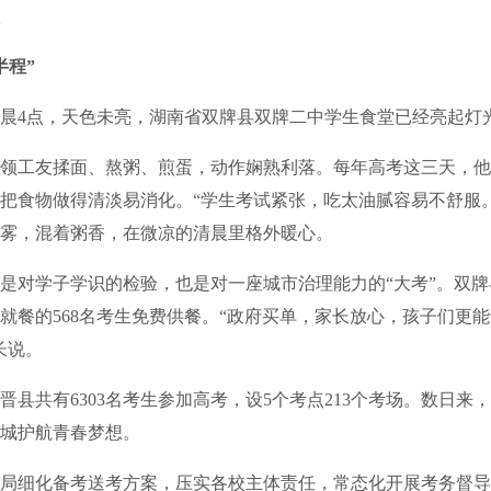
半程”
晨4点，天色未亮，湖南省双牌县双牌二中学生食堂已经亮起灯
工友揉面、熬粥、煎蛋，动作娴熟利落。每年高考这三天，他
把食物做得清淡易消化。“学生考试紧张，吃太油腻容易不舒服
雾，混着粥香，在微凉的清晨里格外暖心。
对学子学识的检验，也是对一座城市治理能力的“大考”。双牌
就餐的568名考生免费供餐。“政府买单，家长放心，孩子们更
长说。
共有6303名考生参加高考，设5个考点213个考场。数日来
城护航青春梦想。
细化备考送考方案，压实各校主体责任，常态化开展考务督导