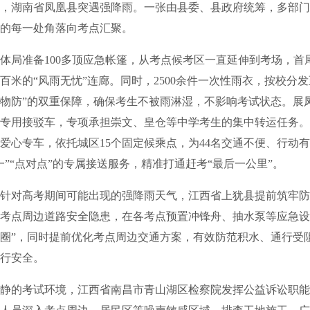
湖南省凤凰县突遇强降雨。一张由县委、县政府统筹，多部门
的每一处角落向考点汇聚。
局准备100多顶应急帐篷，从考点候考区一直延伸到考场，首
百米的“风雨无忧”连廊。同时，2500余件一次性雨衣，按校分
+物防”的双重保障，确保考生不被雨淋湿，不影响考试状态。展
辆专用接驳车，专项承担崇文、皇仓等中学考生的集中转运任务
辆爱心专车，依托城区15个固定候乘点，为44名交通不便、行动
一”“点对点”的专属接送服务，精准打通赶考“最后一公里”。
对高考期间可能出现的强降雨天气，江西省上犹县提前筑牢防
考点周边道路安全隐患，在各考点预置冲锋舟、抽水泵等应急设备
圈”，同时提前优化考点周边交通方案，有效防范积水、通行受
行安全。
的考试环境，江西省南昌市青山湖区检察院发挥公益诉讼职能