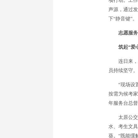
项行动。工作
声源，通过发
下“静音键”。
志愿服务
筑起“爱
连日来，在
员持续坚守。
“现场设置
按需为候考家
年服务台总督
太原公交第
水、考生文具
葵。“既能缓