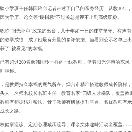
小学班主任韩国玲向记者讲述了自己的亲身经历：从教30年，
因为学历、论文等“硬指标”不过关总是评不上副高级职称。
称“阳光评审”政策的出台，几十年如一日的课堂坚守、有声有
的教学成绩，成了她最有分量的参评依据。当看到公示名单上出
获了“被看见”的幸福。
有超过200名像韩国玲一样的一线教师，借着阳光评审的东风
师职称。
是教师持久幸福的底气所在。烟台市精准搭建教师成长阶梯，
头人—名师名校长名班主任—教育名家”四级人才梯队，覆盖教
教师有师徒结对帮扶、骨干教师有研修提升平台、名优教师有示
成长之路。
健康巡诊、定期心理减压疏导、课余文体趣味活动全覆盖……