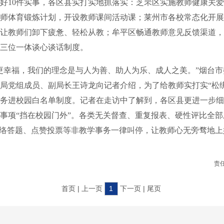
好10件实事，各区县实打实地抓落实：芝罘区实施教师健康关
师体育锻炼计划，开设教师课间活动课；莱州市各校常态化开展
让教师们卸下疲惫、轻松从教；牟平区畅通教师意见反馈渠道，
三位一体谈心谈话制度。
幸福，我们的理念是与人为善、助人为乐、成人之美。”烟台市
局党组成员、副局长王诗龙向记者介绍，为了给教师实打实“松
务进校园白名单制度。记者在走访中了解到，各区县更进一步细
事项“挡在校园门外”。各类无关督查、重复报表、硬性评比全
网络答题、点赞投票等非教学事务一律叫停，让教师心无旁骛地
责
首页 | 上一页
1
下一页 | 尾页