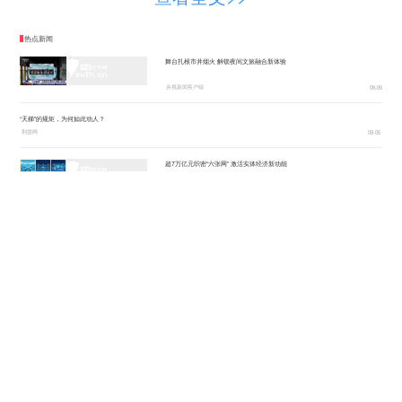
委、全国妇联权益部副部长（兼）、上海家与家律
师事务所主任谭芳，聚焦婚姻家庭中的热点、难
热点新闻
点、痛点问题，结合真实家事案例，解析《家庭治
舞台扎根市井烟火 解锁夜间文旅融合新体验
理中的德法情理》。 强调提升家庭成员“法商”素
央视新闻客户端
08-06
养，重视家庭“法育”文化，在德法兼修情理兼融
“天梯”的规矩，为何如此动人？
荆楚网
08-06
中，找到家庭善治良方。
超7万亿元织密“六张网” 激活实体经济新动能
恰逢《全民阅读促进条例》实施元年，中国家
央广网
08-06
庭文化研究会理事、全国家庭亲子阅读推广大使林
丹，以《阅读，厚植家庭文化底蕴》为题，分享了
逼近全国四分之一！长三角41城经济半年报，释放哪些重要信号？
上观新闻
08-06
十几年深耕亲子阅读事业的实践心得。倡导让家庭
合肥故事刷屏 看当地如何培育科技创业沃土
共读成为生活方式，以书香浸润家风，以悦读凝聚
央视新闻客户端
08-06
亲情，使万千书香家庭成为书香社会的坚实支撑。
向新向优！一图速览上半年中国经济亮点
会上还发布了两项家庭建设成果。四川省婚姻
人民日报
08-06
家庭及妇女理论研究会会长刘金华发布《新形势下
感召更多青年投身强军报国伟业
家庭教育效能提升路径策略研究》报告；四川省妇
人民日报
08-06