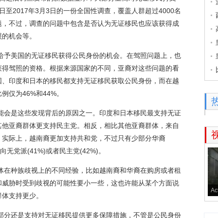
日至2017年3月3日的一份全国性调查，覆盖人群超过4000名
题，不过，调查的问题中包含是否认为无证移民也应该获得成
照的机会等。
予美国的无证移民获得公民身份的机会。在驾照问题上，也
获得驾照的资格。根据来源国家的不同，亚裔对这些问题的看
国、印度和日本的移民都支持无证移民获取公民身份，而在越
仅为46%和44%。
会是这些发现背后的原因之一。印度和日本移民最支持无证
其他亚裔群体更支持民主党。相反，相比其他亚裔群体，来自
。实际上，越南裔更加支持共和党，不过只有少部分华裔
无党派(41%)或者民主党(42%)。
在种族歧视上的不同经验，比如越南裔和华裔在购房或者租
和威胁时受到歧视的可能性要小一些，这也许能从某个方面说
Ac
群体支持更少。
分还是支持对无证移民提供更多保障措施，不管是公民身份