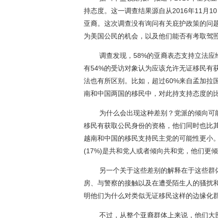
持态度。这一调查结果源自从2016年11月10
亚裔。这次调查没有询问有关庇护政策的问
为美国公民的机会，以及他们能否有考取驾
调查发现，58%的亚裔表态支持立法应给
有54%的受访对象认为应该允许无证移民有
法也有所区别。比如，超过60%来自孟加拉
南和中国两国的移民中，对此持支持态度的比例
为什么会出现这种差别？党派的倾向可能
移民有获取公民身份的资格，他们同时也比
越南和中国的移民支持民主党的可能性更小
(17%)是共和党人或者倾向共和党，他们更倾向
另一个关于这些差别的解释在于这些群体
房、与警察的接触以及在遭受陌生人的骚扰
明他们为什么对类似无证移民这样的边缘化
不过，从整个亚裔群体上来说，他们大部