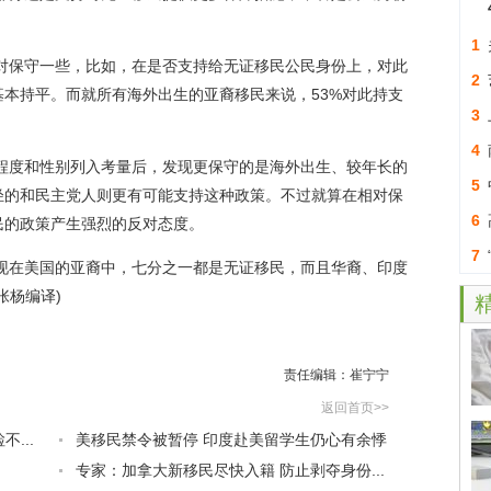
1
保守一些，比如，在是否支持给无证移民公民身份上，对此
困
2
本持平。而就所有海外出生的亚裔移民来说，53%对此持支
3
名
4
度和性别列入考量后，发现更保守的是海外出生、较年长的
成
5
轻的和民主党人则更有可能支持这种政策。不过就算在相对保
6
民的政策产生强烈的反对态度。
7
在美国的亚裔中，七分之一都是无证移民，而且华裔、印度
张杨编译)
责任编辑：崔宁宁
返回首页>>
...
美移民禁令被暂停 印度赴美留学生仍心有余悸
专家：加拿大新移民尽快入籍 防止剥夺身份...