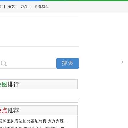
频
|
游戏
|
汽车
|
青春励志
x
热图
排行
热点
推荐
篮球宝贝海边拍比基尼写真 大秀火辣...