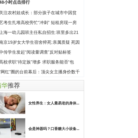
48小时点击排行
关注农村娃成长：部分孩子在城市中因贫
自
艺考生扎堆高校旁忙“冲刺” 短租房现一房
上海一幼儿园班主任私自招生:班里多出21
南京19岁女大学生宿舍猝死:亲属质疑 死因
中传学生发起“阅读量调查”反对贴标签
高校求职“待定族”增多 求职服务能否“包
“网红”圈的台前幕后：顶尖女主播身价数千
精华
推荐
女性养生：女人最易老的身体...
会是神器吗？口香糖大小设备...