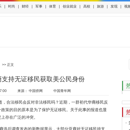
乐
|
时尚
|
财经
|
军事
|
体育
|
创业就业
|
高校
|
旅游
|
发现
|
视
>> 正文
裔支持无证移民获取美公民身份
7:00
来源：
中国侨网
中国青年网
道，合法移民会反对非法移民吗？近期，一群初代华裔移民反
一政策的目的原本是为了保护无证移民。关于此事的报道也显
度上存在广泛的冲突。
裔选后调查发布的新数据显示，大部分亚裔对无证移民持支