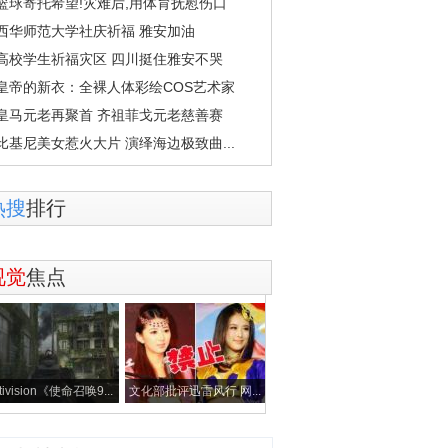
篮球寄托希望!灾难后,用体育抚慰伤口
西华师范大学社庆祈福 雅安加油
高校学生祈福灾区 四川挺住雅安不哭
皇帝的新衣：全裸人体彩绘COS艺术家
皇马元老再聚首 齐祖菲戈元老慈善赛
比基尼美女惹火大片 演绎海边极致曲...
热搜
排行
视觉
焦点
tivision《使命召唤9...
文化部批评迅雷风行 网...