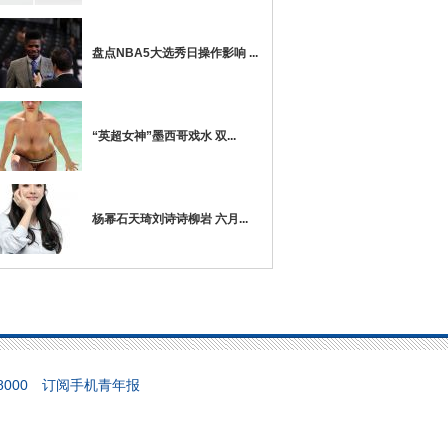
盘点NBA5大选秀日操作影响 ...
“英超女神”墨西哥戏水 双...
杨幂石天琦刘诗诗柳岩 六月...
658000 订阅手机青年报