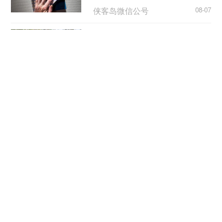
侠客岛微信公号
08-07
立秋：太行椒红
山西新闻网
08-07
各地聚力攻坚 护航高校毕业
生走稳就业路
光明图片
08-07
“新”意盎然，外资机构持续看好中国经济
新华社
08-07
新华时评丨“发力提效”释放鲜明政策信号
新华网
08-07