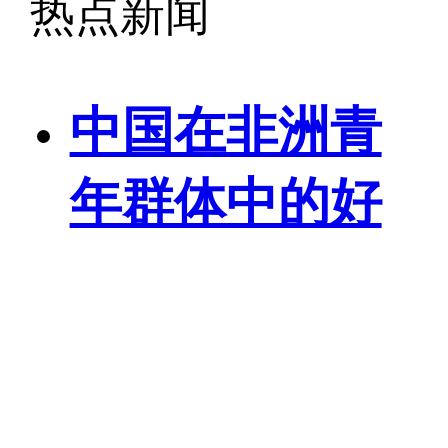
热点新闻
家时。2017年春节临
近，您会选择哪种方
中国在非洲青
式回家过年呢？据交
年群体中的好
通运输部预计，铁路
感度稳步上升
与公路仍是今年春运
出行的主要方式。
海外网
08-08
2017年春运期间，全