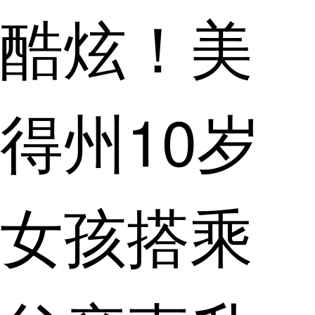
酷炫！美
得州10岁
女孩搭乘