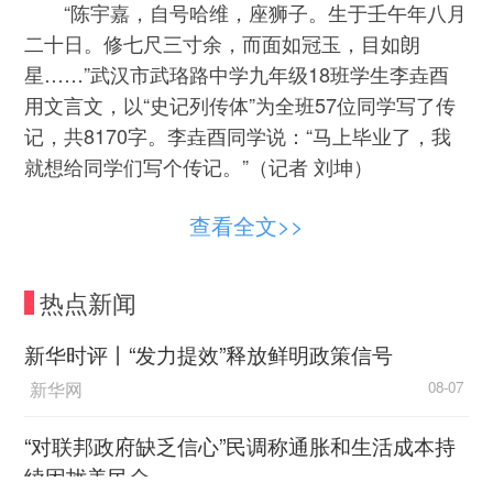
“陈宇嘉，自号哈维，座狮子。生于壬午年八月
二十日。修七尺三寸余，而面如冠玉，目如朗
星……”武汉市武珞路中学九年级18班学生李垚酉
用文言文，以“史记列传体”为全班57位同学写了传
记，共8170字。李垚酉同学说：“马上毕业了，我
就想给同学们写个传记。”（记者 刘坤）
查看全文>>
热点新闻
新华时评丨“发力提效”释放鲜明政策信号
新华网
08-07
“对联邦政府缺乏信心”民调称通胀和生活成本持
续困扰美民众