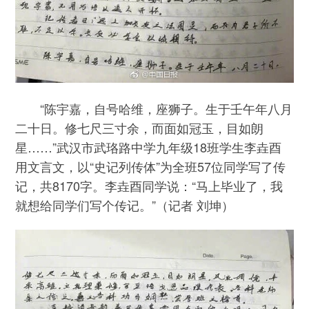
“陈宇嘉，自号哈维，座狮子。生于壬午年八月
二十日。修七尺三寸余，而面如冠玉，目如朗
星……”武汉市武珞路中学九年级18班学生李垚酉
用文言文，以“史记列传体”为全班57位同学写了传
记，共8170字。李垚酉同学说：“马上毕业了，我
就想给同学们写个传记。”（记者 刘坤）