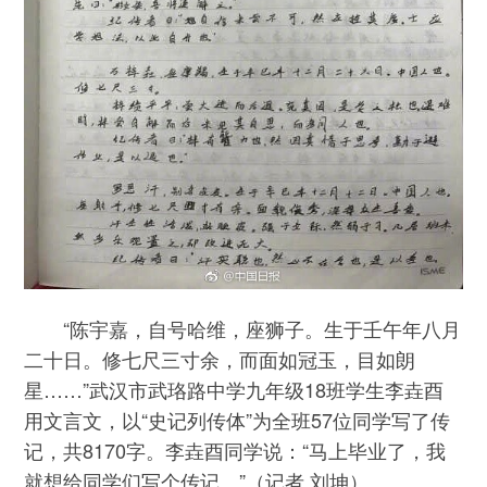
“陈宇嘉，自号哈维，座狮子。生于壬午年八月
二十日。修七尺三寸余，而面如冠玉，目如朗
星……”武汉市武珞路中学九年级18班学生李垚酉
用文言文，以“史记列传体”为全班57位同学写了传
记，共8170字。李垚酉同学说：“马上毕业了，我
就想给同学们写个传记。”（记者 刘坤）