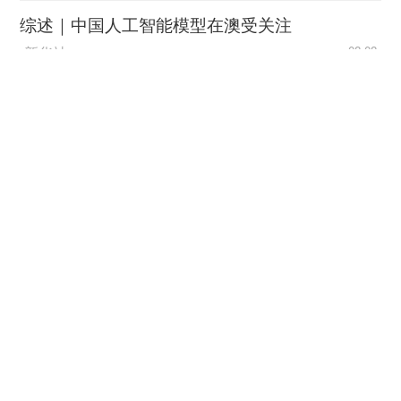
综述｜中国人工智能模型在澳受关注
新华社
08-08
“零关税”百日见证中非合作新
气象
新华社
08-08
外媒：外贸强劲增长凸显中
国经济韧性
总台环球资讯广播
08-08
消费新图景｜跨界融合拉长
夏日经济消费链条
新华社
08-08