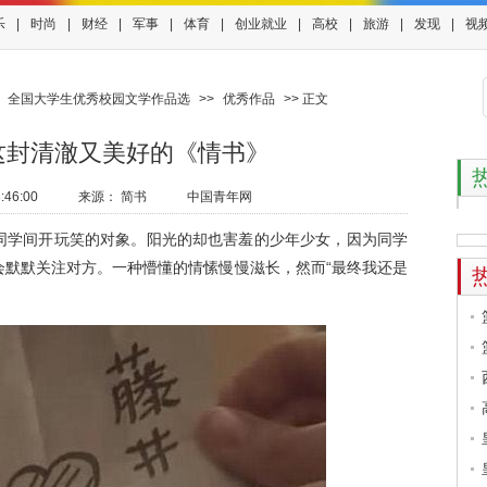
乐
|
时尚
|
财经
|
军事
|
体育
|
创业就业
|
高校
|
旅游
|
发现
|
视
>
全国大学生优秀校园文学作品选
>>
优秀作品
>> 正文
这封清澈又美好的《情书》
:46:00
来源：
简书
中国青年网
学间开玩笑的对象。阳光的却也害羞的少年少女，因为同学
会默默关注对方。一种懵懂的情愫慢慢滋长，然而“最终我还是