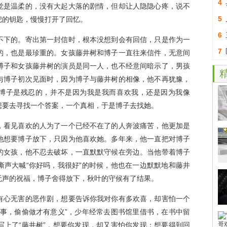
4
觉是温柔的，没有大起大落的剧情，但却让人隐隐心疼，说不
5
把的钥匙，慢慢打开了回忆。
6
下的。寄出第一封信时，根本没想到会有回信，只是作为一
7
的，也是最珍重的。女孩藤井树和博子一直往来信件，无意间
博子和女孩藤井树的演员是同一人，也不经意间暗示了，男孩
与博子初次见面时，因为博子与藤井树的相像，他不再犹豫，
对博子是残忍的，并不是因为我是我而喜欢我，还是因为我像
想要去寻找一个答案，一个真相，于是博子去找她。
看见喜欢的人为了一个已经不在了的人奔波痛苦，他更加是
他想要博子放下，只因为他喜欢她。多年来，他一直把对博子
的女孩，他不忍去破坏，一直默默守候在旁边。当他带着博子
撕声大喊“你好吗，我很好”的时候，他也在一边默默地和藤井
无声的祝福，博子舍得放下，秋叶的守候有了结果。
心无害的恶作剧，想要告诉你我对你有多欢喜，却害怕一个
些事，偷偷做才有意义”，少年经常去图书馆里借书，在书中留
写上了“藤井树”，想要你发现，却又害怕你发现；想要得到回