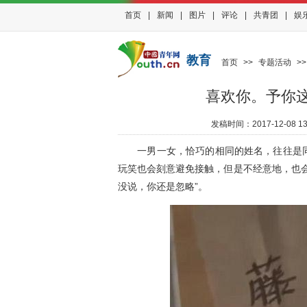
首页
|
新闻
|
图片
|
评论
|
共青团
|
娱
教育
首页
>>
专题活动
>
喜欢你。予你
发稿时间：
2017-12-08 13
一男一女，恰巧的相同的姓名，往往是同
玩笑也会刻意避免接触，但是不经意地，也
没说，你还是忽略”。