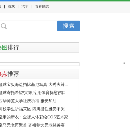
频
|
游戏
|
汽车
|
青春励志
热图
排行
x
热点
推荐
篮球宝贝海边拍比基尼写真 大秀火辣...
篮球寄托希望!灾难后,用体育抚慰伤口
西华师范大学社庆祈福 雅安加油
高校学生祈福灾区 四川挺住雅安不哭
皇帝的新衣：全裸人体彩绘COS艺术家
皇马元老再聚首 齐祖菲戈元老慈善赛