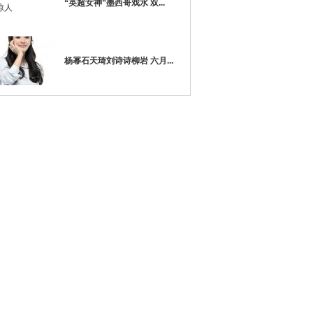
“英超女神”墨西哥戏水 双...
杨幂石天琦刘诗诗柳岩 六月...