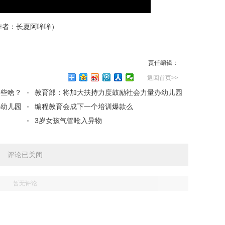
者：长夏阿哞哞）
责任编辑：
返回首页>>
管些啥？
教育部：将加大扶持力度鼓励社会力量办幼儿园
办幼儿园
编程教育会成下一个培训爆款么
3岁女孩气管呛入异物
评论已关闭
暂无评论