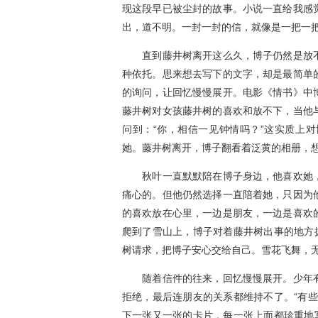
现这段早已被尘封的故事。小说一直给我感
出，道不明。一封一封的信，就像是一把一
直到藤井树离开这么久，博子仍然是放不
种依托。思来想去写下的文字，却是最简单
的询问，让回忆慢慢展开。电影《情书》中
藤井树对女孩藤井树的喜欢和放不下，当他
问到：“你，相信一见钟情吗？”这实质上
她。藤井树离开，博子翻看着泛黄的相册，
秋叶一直默默陪在博子身边，他喜欢她，
痛心的。但他仍然选择一直陪着她，只因为
的喜欢放在心里，一边是朋友，一边是喜欢
爬到了雪山上，博子对着藤井树出事的地方
树请求，把博子安心交给自己。雪花飞舞，
随着信件的往来，回忆慢慢展开。少年有
拒绝，最后连朋友的关系都维持不了。“有
下一张又一张的卡片，每一张上面都珍重地