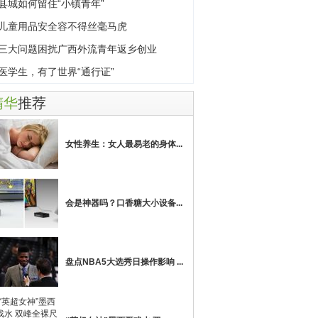
县城如何留住“小镇青年”
儿童用品安全容不得丝毫马虎
三大问题困扰广西外流青年返乡创业
医学生，有了世界“通行证”
精华
推荐
女性养生：女人最易老的身体...
会是神器吗？口香糖大小设备...
盘点NBA5大选秀日操作影响 ...