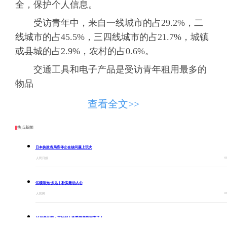
全，保护个人信息。
受访青年中，来自一线城市的占29.2%，二
线城市的占45.5%，三四线城市的占21.7%，城镇
或县城的占2.9%，农村的占0.6%。
交通工具和电子产品是受访青年租用最多的
物品
在深圳工作的张淼（化名）因工作原因几乎
查看全文>>
每年都要出席几次商业晚宴，每次都需要搭配衣
热点新闻
服和首饰。“买一套下来花费不低，这些衣服首饰
一年就用几次，购买并不实惠，而且服装潮流一
日本执政当局应停止在核问题上玩火
年一个样，今年穿的明年就过时了，我就租来
0
人民日报
穿”。
亿缕阳光·乡见｜朴实最动人心
在北京工作的青年教师杨云（化名）经常会
0
人民网
为孩子租玩具。“孩子玩玩具就是个新鲜，像积木
玩具，拼完一次就不会再玩了。买回来不划算，
AI创意长图：立秋到！换季健康指南来了！