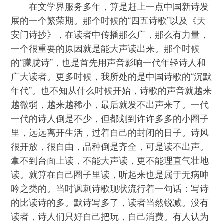
在文学界服务多年，算是赶上一点中国新诗发
展的一个繁荣期。那个时候的“四五诗歌”以及《天
安门诗抄》，在读者中传播那么广，那么有力量，
一个很重要的原因就是能大声读出来。那个时候
的“朦胧诗”，也是首先用声音影响一代年轻诗人和
广大读者。更多时候，我所处的是中国诗歌的“沉默
年代”。也不知从什么时候开始，诗歌的声音就越来
越微弱，越来越稀小，最后就发不出声来了。一代
一代的诗人倒是不少，但都划到许许多多的小圈子
里，远远离开生活，过着自己的封闭的日子。诗风
很开放，很自由，品种倒是齐全，可是读不出声。
拿不到台面上读，不能大声读，更不能理直气壮地
读。就算在自己圈子里读，听起来也是属于无病呻
吟之类的。当时讽刺诗歌现状流行着一句话：写诗
的比读诗的多。默诗写多了，读者当然锐减。没有
读者，诗人们只好自己把玩，自己消费。有人认为