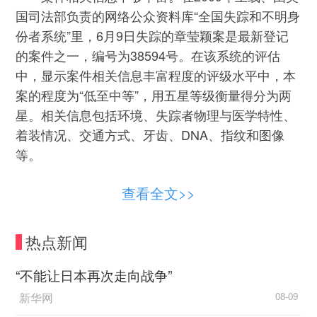
国司法部负责的网络公众资料库“全国失踪和不明身
份者系统”里，6月9日失踪的章莹颖案是最新登记
的案件之一，编号为38594号。在该系统的评估
中，显示案件相关信息丰富程度的评级水平中，本
案的程度为“低至中等”，用五星等级衡量得分为两
星。相关信息包括环境、失踪者物理与医学特性、
着装情况、交通方式、牙齿、DNA、指纹和图像
等。
失踪案件本身有可能比较复杂，此类案件在美
查看全文>>
国的侦破率不高。记者查询得知，在NamUs系统上
共有26046起失踪案件，其中13216起为未结案
热点新闻
件，占比为50.74%。NamUs系统在帮助破案过程
中起到“重要作用”的为1675起，比例为13.05%。
“不能让日本再次走向战争”
新华网
08-09
联邦调查局介入并不意味着案情就会立即有突