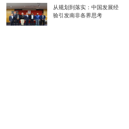
破。该案目前由伊利诺伊大学香槟分校警察局作为
从规划到落实：中国发展经
地方调查案件承办。上周，联邦调查局派了4名特
验引发南非各界思考
工协助调查此案。联邦调查局网站显示，章莹颖案
件列入了绑架/失踪人员类型，是2017年该局介入
中国新闻网
08-09
调查的第7起、2010年以来该局介入调查的第82起
穿汉服、看非遗 外国游客扎
此类案件。
堆来华“深度文化游”
6月17日，联邦调查局悬赏1万美元征集有关章
央视新闻客户端
08-09
莹颖所在位置的线索。联邦调查局的案情简介显
示，作为伊利诺伊大学厄巴纳-尚佩恩分校的一名访
南京大屠杀历史不容篡改 日
问学者，章莹颖最后一次出现是在6月9日。当天14
本打“核爆”牌洗不掉血债
时04分左右，安保摄像头在西克拉克街和北古德温
大道交叉口抓拍到章莹颖上了一辆小汽车。嫌犯的
央视新闻客户端
08-09
车辆为美国通用生产的黑色“土星”（Saturn Astra）
美媒：中国在AI竞赛中有独特优势
4门两厢轿车。在与章莹颖接触前，疑似白人男性
的司机曾驾车在该地区游荡。
总台环球资讯广播
08-09