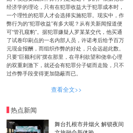
经济学的理论，只有在犯罪收益大于犯罪成本时，
一个理性的犯罪人才会选择实施犯罪。现实中，作
弊行为的“犯罪收益”有多大呢？从有关新闻报道便
可“管孔窥豹”。据犯罪嫌疑人罗某某交代，他买通
了试卷印刷点的一名内部人员，许诺考后给予百万
元现金报酬，而组织作弊的好处，只会远超此数。
只要“巨额利润”摆在那里，在寻利欲望和侥幸心理
的双重刺激下，就还会有犯罪分子铤而走险，只不
过作弊手段变得更加隐蔽而已。
更为有效的途径，应当是遏制“经济纽带”，也
查看全文>>
就是让作弊不再变得如此“暴利”。对于公安部门，
应采用雷霆手段，打击作弊团伙的产业链，尽可能
热点新闻
铲除犯罪的工具、土壤。对于教育、人事等部门，
则要考虑如何增加优质教育、就业资源的供应量，
舞台扎根市井烟火 解锁夜间
并在调研论证的基础上，改变“一考定乾坤”的传统
文旅融合新体验