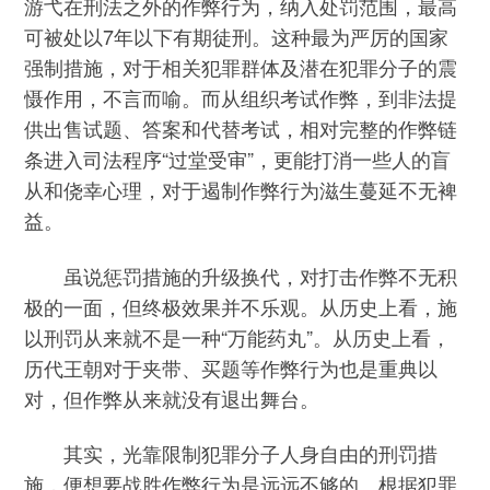
游弋在刑法之外的作弊行为，纳入处罚范围，最高
可被处以7年以下有期徒刑。这种最为严厉的国家
强制措施，对于相关犯罪群体及潜在犯罪分子的震
慑作用，不言而喻。而从组织考试作弊，到非法提
供出售试题、答案和代替考试，相对完整的作弊链
条进入司法程序“过堂受审”，更能打消一些人的盲
从和侥幸心理，对于遏制作弊行为滋生蔓延不无裨
益。
虽说惩罚措施的升级换代，对打击作弊不无积
极的一面，但终极效果并不乐观。从历史上看，施
以刑罚从来就不是一种“万能药丸”。从历史上看，
历代王朝对于夹带、买题等作弊行为也是重典以
对，但作弊从来就没有退出舞台。
其实，光靠限制犯罪分子人身自由的刑罚措
施，便想要战胜作弊行为是远远不够的。根据犯罪