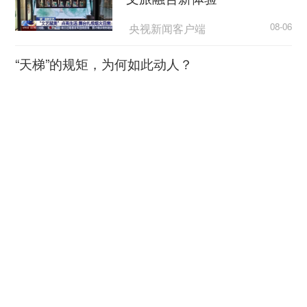
方式。多元化的考核方式，除增加作弊难度，也会
央视新闻客户端
08-06
提高此类犯罪的经济成本，也更容易保证公平。
“天梯”的规矩，为何如此动人？
当然，从深层次来说，还应塑造一种公平诚信
的文化环境，形成“不想作弊”的文化自觉。如此，
荆楚网
08-06
还须强化对社会、家庭、个体的教育熏陶，激浊扬
超7万亿元织密“六张网” 激活
清，持之以恒，让纯净的考风一步步树立起来。
实体经济新动能
（作者欧阳晨雨，系法律学者）
央广网
08-06
逼近全国四分之一！长三角41城经济半年报，释
放哪些重要信号？
上观新闻
08-06
合肥故事刷屏 看当地如何培
育科技创业沃土