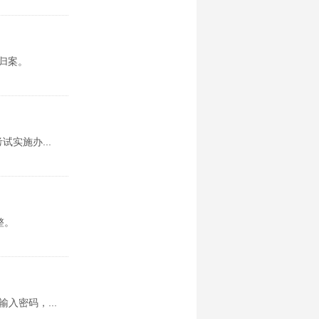
获归案。
实施办...
整。
入密码，...