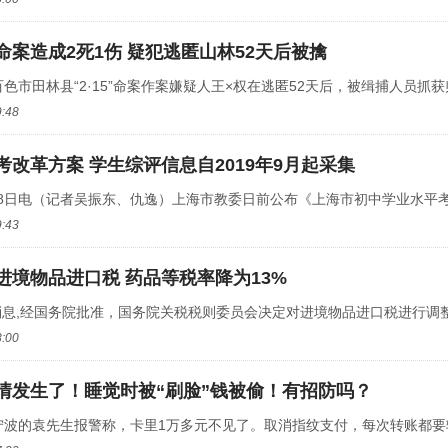
5”命案造成2死1伤 疑犯逃匿山林52天后被擒
百色市田林县“2·15”命案作案嫌疑人王×权在逃匿52天后，被缉捕人员抓
9:48
考改革方案 学生综评信息自2019年9月起采集
8日电（记者吴振东、仇逸）上海市教委日前公布《上海市初中学业水平考试
9:43
进境物品进口税 药品等税率降为13%
消息,经国务院批准，国务院关税税则委员会决定对进境物品进口税进行调
8:00
情发生了！睡觉时被“刷脸”钱被偷！有招防吗？
宁波的袁先生报警称，卡里1万多元不见了。取消指纹支付，每次转账都要输