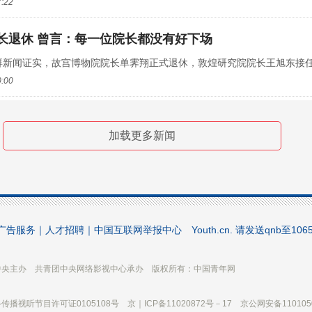
7:22
长退休 曾言：每一位院长都没有好下场
湃新闻证实，故宫博物院院长单霁翔正式退休，敦煌研究院院长王旭东接任。“
0:00
家中囤120只猫！动物局：家里养猫不能超6只
加载更多新闻
机构从加拿大多伦多一名女子家中带走100多只猫，目前正在为其寻找领养者
1:59
放不下手机，成为人际疏离的一种表现
家暴法治宣讲活动中，某市中院审判庭庭长的一番话引发热议，说是夫妻一方
广告服务
｜
人才招聘
｜
中国互联网举报中心
Youth.cn. 请发送qnb至1
5:57
中央主办 共青团中央网络影视中心承办 版权所有：中国青年网
燃扑救进展：地面投入超千人 采取地空配合
0时，接凉山州森林草原防火指挥部办公室报告，木里县雅砻江镇立尔村今日继
传播视听节目许可证0105108号 京｜ICP备11020872号－17 京公网安备1101050