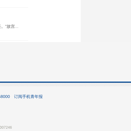
故宫...
，而且...
“一...
0658000 订阅手机青年报
续采取...
07246