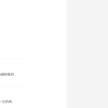
制规则...
的舆...