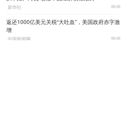
近两年来，教育部对特殊类型招生录取更严格
新华社
08-06
规范，特别是要求逐步提高对考生文化课成绩的录
取要求。此外，随着新媒体、融媒体技术迅猛发
返还1000亿美元关税“大吐血”，美国政府赤字激
展，各艺术院校今年也设立了一些新专业，迎合市
增
场和产业发展需求。举例来说，传媒大学今年新增
中国新闻网
08-06
加了数字媒体艺术(数字娱乐方向)专业，主要培养
游戏策划、电子竞技运营与节目制作人才，考试时
感悟“一个都不能少”（人民论坛）
重点考查学生在影视、新媒体、活动组织等方面的
人民日报
08-06
专长及创造力、审美、逻辑思维等方面能力。
加油！让教育涵润出彩人生
对艺术的理解可谓角度不同，观点可以不一。
光明网-《光明日报》
08-06
不过，在艺术教育的领域来说，有这样的共识认
为，“艺术应当担负起哺育思想的责任。”艺考，最
促进区域协调发展 不断追求“人民的幸福”
终考的是对艺术的理解、文化修养以及考生的气
中国经济网
08-06
质、内涵。学艺的过程更是一种磨练，它跟青少年
的成长息息相关，是自己和自己博弈的过程；同
中国海油中长期FOB（二期）项目一号船“绿能