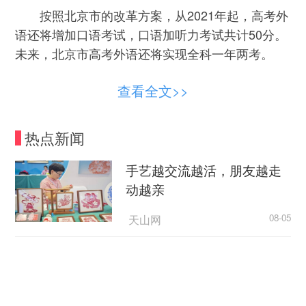
按照北京市的改革方案，从2021年起，高考外
语还将增加口语考试，口语加听力考试共计50分。
未来，北京市高考外语还将实现全科一年两考。
耳麦可自动过滤杂音
查看全文>>
作为标准化考点之一，北京二中将外语听力考
热点新闻
场建在综合楼地下二层，共有两个，一个是新建
的，另一个属于改建。在新建的考场内，共有44个
手艺越交流越活，朋友越走
机位，看上去就像办公室里的“格子间”，其中，40
动越亲
个机位用于正常考试，另外4个备用。为减少干
扰，每个座位都设置了手动隔板，考试时拉出，这
天山网
08-05
样，考生就可以处于一个相对安静、独立的空间。
美国媒体人批评政府依据谎言制定关税政策
据了解，外语听力标准化考场定位为“英语听
央视新闻
08-05
说”考场，设备非常先进，尤其是电脑配置比较高。