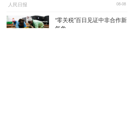
人民日报
08-08
“零关税”百日见证中非合作新
气象
新华社
08-08
外媒：外贸强劲增长凸显中
国经济韧性
总台环球资讯广播
08-08
消费新图景｜跨界融合拉长
夏日经济消费链条
新华社
08-08
瞭望·治国理政纪事｜打造世界级海洋港口群