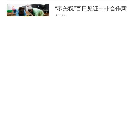
“零关税”百日见证中非合作新
气象
新华社
08-08
外媒：外贸强劲增长凸显中
国经济韧性
总台环球资讯广播
08-08
消费新图景｜跨界融合拉长
夏日经济消费链条
新华社
08-08
瞭望·治国理政纪事｜打造世界级海洋港口群
《瞭望》
08-08