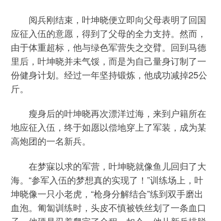
阅兵刚结束，叶坤晓便立即向父母表明了回国
应征入伍的意愿，得到了父母的全力支持。然而，
由于体重超标，他与绿色军营失之交臂。回到马德
里后，叶坤晓并未气馁，而是为自己量身订制了一
份健身计划。经过一年坚持锻炼，他成功减掉25公
斤。
瘦身后的叶坤晓再次漂洋过海，来到户籍所在
地应征入伍，终于如愿以偿地穿上了军装，成为某
高炮团的一名新兵。
在梦寐以求的军营，叶坤晓就像鱼儿回归了大
海。“参军入伍的梦想真的实现了！”训练场上，叶
坤晓像一只小老虎，“枪身分解结合”练到双手磨出
血泡。匍匐训练时，头皮不慎被铁丝划了一条血口
子，他硬是忍着爬完了全程。如今，他从新兵排脱