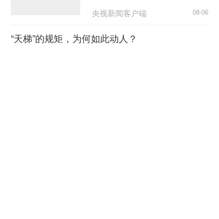
央视新闻客户端
08-06
“天梯”的规矩，为何如此动人？
荆楚网
08-06
超7万亿元织密“六张网” 激活
实体经济新动能
央广网
08-06
逼近全国四分之一！长三角41城经济半年报，释
放哪些重要信号？
上观新闻
08-06
合肥故事刷屏 看当地如何培
育科技创业沃土