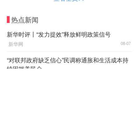
学校高三年级数学备课组组长唐小军说，在这
热点新闻
些年的数学教学中，刘银中所教班级的数学成绩在
全年级10多个班里都排在前几名。
新华时评丨“发力提效”释放鲜明政策信号
新华网
08-07
备课
“对联邦政府缺乏信心”民调称通胀和生活成本持
眼疾导致视力下降
续困扰美民众
备课全靠脑袋记
中国新闻网
08-06
眼疾来得毫无征兆。1996年，刘银中大学毕业
林少彬：东南亚为何须警惕
被分配到邻水县复盛中学，2002年进入丰禾中学任
加速扩武的日本？
教。2000年1月的一天，28岁的刘银中正在教室上
中国新闻网
08-06
课，突然眼前一黑，什么都看不见了，后经医院诊
断，他被查出患有葡萄膜炎（虹膜炎），眼睛结节
《马尼拉时报》：全球民意出现历史性拐点
性红斑，家人陪着他先后在邻水县人民医院、成都